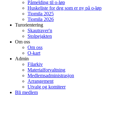
Påmelding til o-løp
Huskeliste for deg som er ny på o-løp
Tiomila 2025
Tiomila 2026
Turorientering
Skautraver'n
Stolpejakten
Om oss
Om oss
O-kart
Admin
Filarkiv
Materialforvaltning
Medlemsadministrasjon
Arrangement
Utvalg og komiteer
Bli medlem