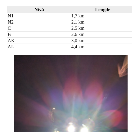
Nivå
Lengde
N1
1,7 km
N2
2,1 km
C
2,5 km
B
2,6 km
AK
3,0 km
AL
4,4 km