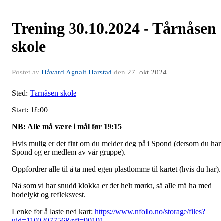
Trening 30.10.2024 - Tårnåsen
skole
Postet av
Håvard Agnalt Harstad
den
27. okt 2024
Sted:
Tårnåsen skole
Start: 18:00
NB: Alle må være i mål før 19:15
Hvis mulig er det fint om du melder deg på i Spond (dersom du har
Spond og er medlem av vår gruppe).
Oppfordrer alle til å ta med egen plastlomme til kartet (hvis du har).
Nå som vi har snudd klokka er det helt mørkt, så alle må ha med
hodelykt og refleksvest.
Lenke for å laste ned kart:
https://www.nfollo.no/storage/files?
uid=1100207756&pfi=90191