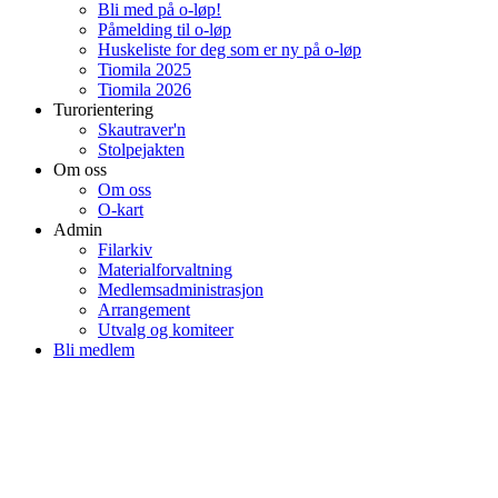
Bli med på o-løp!
Påmelding til o-løp
Huskeliste for deg som er ny på o-løp
Tiomila 2025
Tiomila 2026
Turorientering
Skautraver'n
Stolpejakten
Om oss
Om oss
O-kart
Admin
Filarkiv
Materialforvaltning
Medlemsadministrasjon
Arrangement
Utvalg og komiteer
Bli medlem