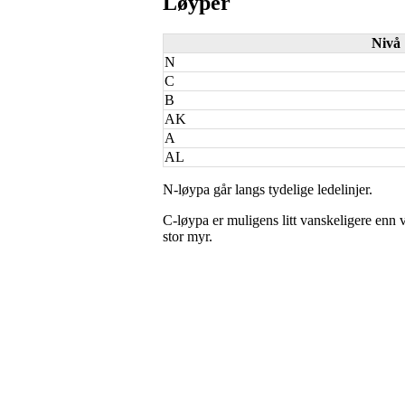
Løyper
Nivå
N
C
B
AK
A
AL
N-løypa går langs tydelige ledelinjer.
C-løypa er muligens litt vanskeligere enn v
stor myr.