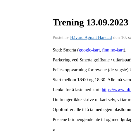
Trening 13.09.2023
Postet av
Håvard Agnalt Harstad
den
10. s
Sted: Smerta (
google-kart
,
finn.no-kart
).
Parkering ved Smerta golfbane / utfartspar
Felles oppvarming for revene (de yngste) 
Start mellom 18:00 og 18:30. Alle må være
Lenke for å laste ned kart:
https://www.nf
Du trenger ikke skrive ut kart selv, vi tar me
Oppfordrer alle til å ta med egen plastlomme
Postene blir hengende ute til og med lørda