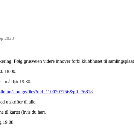
ep 2023
kering. Følg grusveien videre innover forbi klubbhuset til samlingsplass
kl: 18:00.
 i mål før 19:30.
ollo.no/storage/files?uid=1100207756&pfi=76818
d utskrifter til alle.
 til kartet (hvis du har).
g 19.08.