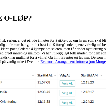
E O-LØP?
sk-serien, er det på tide å møtes for å gjøre opp om hvem som skal bli 
rdig at de som har gjort det best i de 9 foregående løpene virkelig må be
nale klarte poenglederne å kjempe om seieren, men i år er det nytt terreng o
 bredt innløp og målfoto. Vi har i tillegg lagt fellesstarten for dem som
, faktisk har mulighet for å vinne! Gå inn i Eventor og les mer. De som ha
å på vanlig måte i Eventor:
Eventor - Arrangementsinformasjon: Morgenf