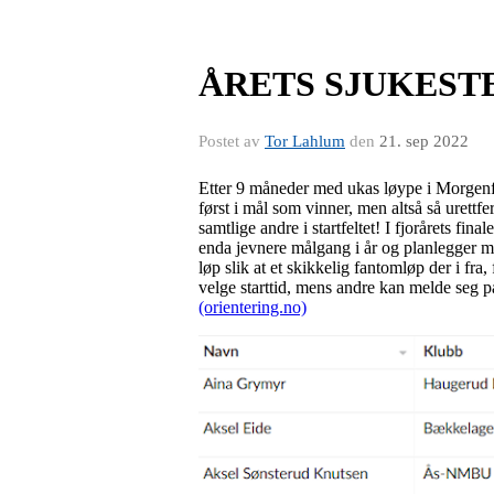
ÅRETS SJUKEST
Postet av
Tor Lahlum
den
21. sep 2022
Etter 9 måneder med ukas løype i Morgenfri
først i mål som vinner, men altså så urettfe
samtlige andre i startfeltet! I fjorårets fi
enda jevnere målgang i år og planlegger med
løp slik at et skikkelig fantomløp der i fra
velge starttid, mens andre kan melde seg p
(orientering.no)