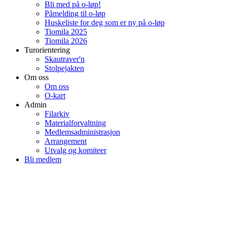
Bli med på o-løp!
Påmelding til o-løp
Huskeliste for deg som er ny på o-løp
Tiomila 2025
Tiomila 2026
Turorientering
Skautraver'n
Stolpejakten
Om oss
Om oss
O-kart
Admin
Filarkiv
Materialforvaltning
Medlemsadministrasjon
Arrangement
Utvalg og komiteer
Bli medlem