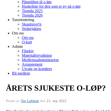
Påmelding til o-løp
Huskeliste for deg som er ny på o-løp
Tiomila 2025
Tiomila 2026
Turorientering
Skautraver'n
Stolpejakten
Om oss
Om oss
O-kart
Admin
Filarkiv
Materialforvaltning
Medlemsadministrasjon
Arrangement
Utvalg og komiteer
Bli medlem
ÅRETS SJUKESTE O-LØP?
Postet av
Tor Lahlum
den
21. sep 2022