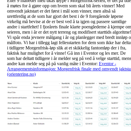
Etter 9 måneder med ukas løype i Morgenfrisk-serien, er det på tide
å møtes for å gjøre opp om hvem som skal bli årets vinner! Med
omvendt jaktstart er det først i mål som vinner, men altså så
urettferdig at de som har gjort det best i de 9 foregående løpene
virkelig må bevise at de er best ved å ta igjen og passere samtlige
andre i startfeltet! I fjorårets finale klarte poenglederne å kjempe o
seieren, men i år er det nytt terreng og modifisert starttids algoritme
Vi spår enda jevnere målgang i år og planlegger med bredt innløp 
målfoto. Vi har i tillegg lagt fellesstarten for dem som ikke har delta
i tidligere Morgenfrisk-løp slik at et skikkelig fantomløp der i fra,
faktisk har mulighet for å vinne! Gå inn i Eventor og les mer. De
som har deltatt tidligere i år melder seg på ved å velge starttid, men
andre kan melde seg på på vanlig måte i Eventor:
Eventor -
Arrangementsinformasjon: Morgenfrisk finale med omvendt jaktsta
(orientering.no)