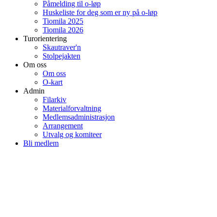
Påmelding til o-løp
Huskeliste for deg som er ny på o-løp
Tiomila 2025
Tiomila 2026
Turorientering
Skautraver'n
Stolpejakten
Om oss
Om oss
O-kart
Admin
Filarkiv
Materialforvaltning
Medlemsadministrasjon
Arrangement
Utvalg og komiteer
Bli medlem