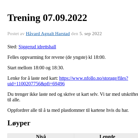
Trening 07.09.2022
Postet av
Håvard Agnalt Harstad
den
5. sep 2022
Sted:
Siggerud idrettshall
Felles oppvarming for revene (de yngste) kl 18:00.
Start mellom 18:00 og 18:30.
Lenke for å laste ned kart:
https://www.nfollo.no/storage/files?
uid=1100207756&pfi=69496
Du trenger ikke laste ned og skrive ut kart selv. Vi tar med utskrifte
til alle.
Oppfordrer alle til å ta med plastlommer til kartene hvis du har.
Løyper
Nivå
Lengde