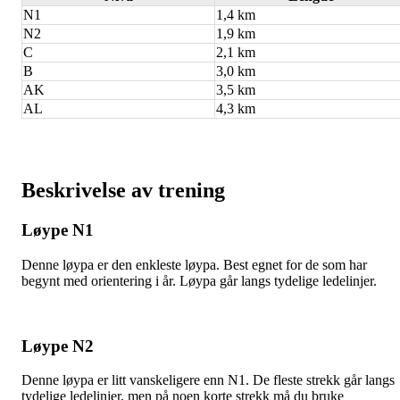
N1
1,4 km
N2
1,9 km
C
2,1 km
B
3,0 km
AK
3,5 km
AL
4,3 km
Beskrivelse av trening
Løype N1
Denne løypa er den enkleste løypa. Best egnet for de som har
begynt med orientering i år. Løypa går langs tydelige ledelinjer.
Løype N2
Denne løypa er litt vanskeligere enn N1. De fleste strekk går langs
tydelige ledelinjer, men på noen korte strekk må du bruke