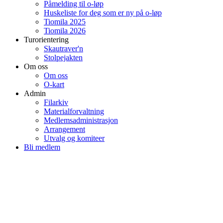
Påmelding til o-løp
Huskeliste for deg som er ny på o-løp
Tiomila 2025
Tiomila 2026
Turorientering
Skautraver'n
Stolpejakten
Om oss
Om oss
O-kart
Admin
Filarkiv
Materialforvaltning
Medlemsadministrasjon
Arrangement
Utvalg og komiteer
Bli medlem