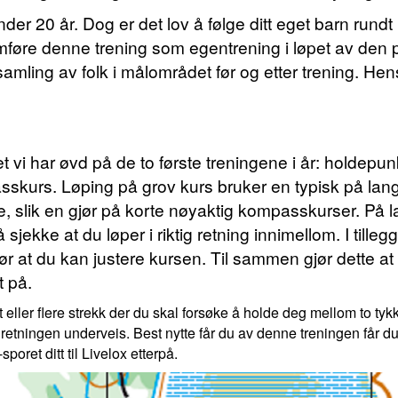
er 20 år. Dog er det lov å følge ditt eget barn rundt
mføre denne trening som egentrening i løpet av den
samling av folk i målområdet før og etter trening. He
 vi har øvd på de to første treningene i år: holdep
kurs. Løping på grov kurs bruker en typisk på lange
tre, slik en gjør på korte nøyaktig kompasskurser. På lan
sjekke at du løper i riktig retning innimellom. I tille
r at du kan justere kursen. Til sammen gjør dette at
t på.
t eller flere strekk der du skal forsøke å holde deg mellom to ty
e retningen underveis. Best nytte får du av denne treningen får
poret ditt til Livelox etterpå.