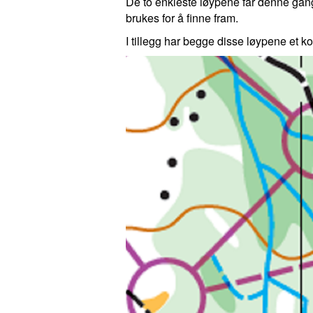
De to enkleste løypene får denne gang
brukes for å finne fram.
I tillegg har begge disse løypene et ko