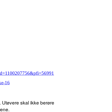
s?uid=1100207756&pfi=56991
ke-16
 Utøvere skal ikke berøre
tene.