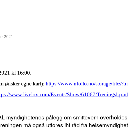
pr 2021
.2021 kl 16:00.
som ønsker egne kart):
https://www.nfollo.no/storage/file
tps://www.livelox.com/Events/Show/61067/Treningsl-p-u
KAL myndighetenes pålegg om smittevern overholdes.
 treningen må også utføres iht råd fra helsemyndighe