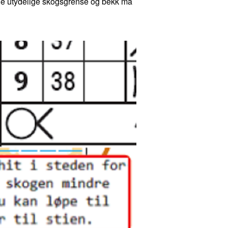
Både utydelige skogsgrense og bekk må