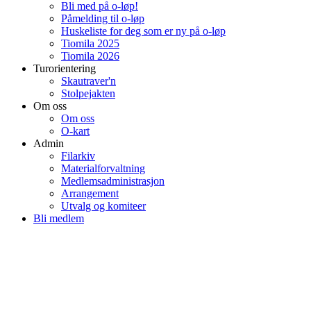
Bli med på o-løp!
Påmelding til o-løp
Huskeliste for deg som er ny på o-løp
Tiomila 2025
Tiomila 2026
Turorientering
Skautraver'n
Stolpejakten
Om oss
Om oss
O-kart
Admin
Filarkiv
Materialforvaltning
Medlemsadministrasjon
Arrangement
Utvalg og komiteer
Bli medlem