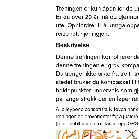
Treningen er kun åpen for de und
Er du over 20 år må du gjenno
ute. Oppfordrer til å unngå opp
reise rett hjem igjen.
Beskrivelse
Denne treningen kombinerer det
denne treningen er grov kompass
Du trenger ikke sikte fra tre til 
stedet bruker du kompasset til å 
holdepunkter underveis som gjø
på lange strekk der en løper ret
Alle løypene bortsett fra N-løypa har e
retningen og grovorienter for å juster
(eller mobiltelefon) og laster opp GPS-s