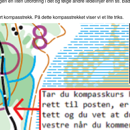
en en liten utfordring i det og følge andre ledelinjer enn sti. 
rt kompasstrekk. På dette kompasstrekket viser vi et lite triks.