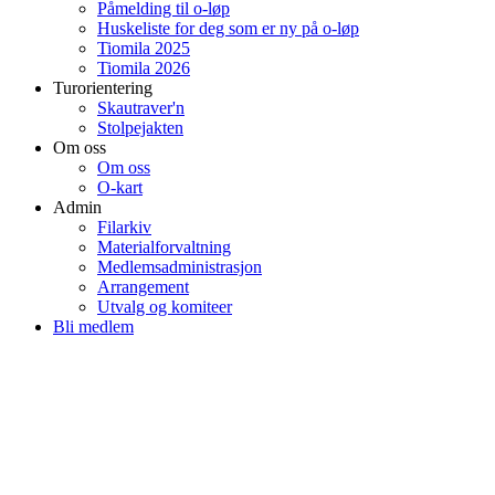
Påmelding til o-løp
Huskeliste for deg som er ny på o-løp
Tiomila 2025
Tiomila 2026
Turorientering
Skautraver'n
Stolpejakten
Om oss
Om oss
O-kart
Admin
Filarkiv
Materialforvaltning
Medlemsadministrasjon
Arrangement
Utvalg og komiteer
Bli medlem