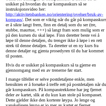
usikker på hvordan du tar kompasskurs så se
instruksjonsvideo her:
http://aktivitetsbanken.no/orientering/ovelser/bruk-av-
kompass/
. Det som er viktig når du går på kompasskur
er å sikte langt frem, finn en detalj som du ser (tre,
stubbe, maurtue, +++) så langt fram som mulig som er
på den kursen du skal løpe. Finn deretter beste vei å
løpe til denne detaljen, du trenger ikke å løpe i en rett
strek til denne detaljen. Ta deretter ut en ny kurs fra
denne detaljer og gjenta prosedyren til du har kommet
til posten.
Hvis du er usikker på kompasskurs så ta gjerne en
gjennomgang med en av trenerne før start.
I mange tilfeller er selve postdetaljene enkle, men
hensikten er å forsøke å treffe rett på postdetaljen når d
går kompasskurs. På kompasstrekkene har jeg fjernet
deler av kartet, slik at du kun kan stole på kompasset.
Dette gjelder ikke den korteste løypa. Jo lenge og
vanskeligere løypa er jo mer av kartet er fjernet.