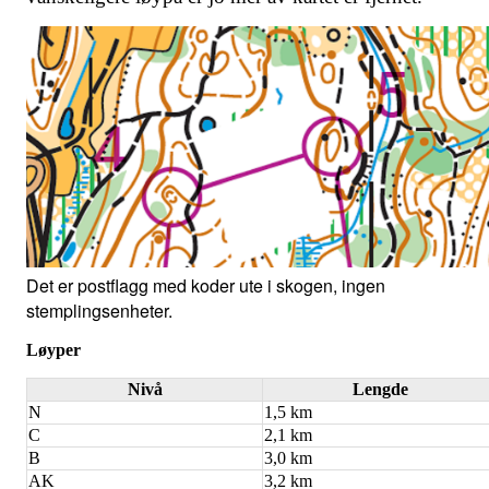
Det er postflagg med koder ute i skogen, ingen
stemplingsenheter.
Løyper
Nivå
Lengde
N
1,5 km
C
2,1 km
B
3,0 km
AK
3,2 km