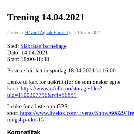
Trening 14.04.2021
Postet av
Håvard Agnalt Harstad
den
10. apr 2021
Sted:
Slåbråtan barnehage
Dato: 14.04.2021
Start: 18:00-18:30
Postene blir tatt in søndag 18.04.2021 kl 16:00
Lenke til kart for utskrift (for de som ønsker egne
kart):
https://www.nfollo.no/storage/files?
uid=1100207756&pfi=56851
Lenke for å laste opp GPS-
spor:
https://www.livelox.com/Events/Show/60829/Tre
ningsl-p-uke-15
Koronatiltak