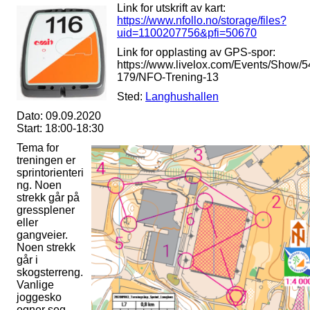
Link for utskrift av kart:
https://www.nfollo.no/storage/files?
uid=1100207756&pfi=50670
Link for opplasting av GPS-spor:
https://www.livelox.com/Events/Show/5
179/NFO-Trening-13
Sted:
Langhushallen
Dato: 09.09.2020
Start: 18:00-18:30
Tema for
treningen er
sprintorienteri
ng. Noen
strekk går på
gressplener
eller
gangveier.
Noen strekk
går i
skogsterreng.
Vanlige
joggesko
egner seg