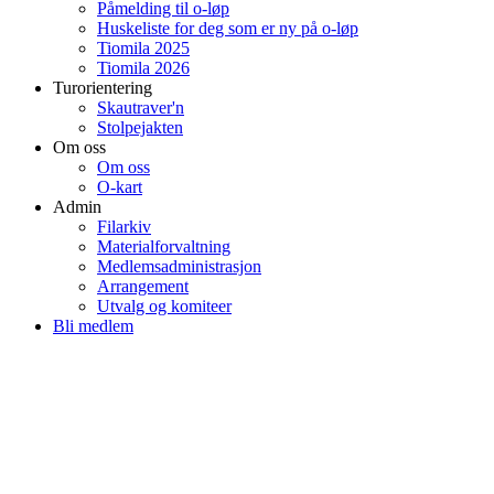
Påmelding til o-løp
Huskeliste for deg som er ny på o-løp
Tiomila 2025
Tiomila 2026
Turorientering
Skautraver'n
Stolpejakten
Om oss
Om oss
O-kart
Admin
Filarkiv
Materialforvaltning
Medlemsadministrasjon
Arrangement
Utvalg og komiteer
Bli medlem