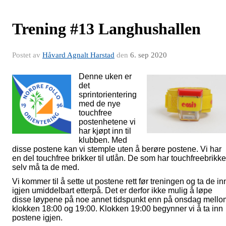
Trening #13 Langhushallen
Postet av
Håvard Agnalt Harstad
den
6. sep 2020
Denne uken er
det
sprintorientering
med de nye
touchfree
postenhetene vi
har kjøpt inn til
klubben. Med
disse postene kan vi stemple uten å berøre postene. Vi har
en del touchfree brikker til utlån. De som har touchfreebrikke
selv må ta de med.
Vi kommer til å sette ut postene rett før treningen og ta de in
igjen umiddelbart etterpå. Det er derfor ikke mulig å løpe
disse løypene på noe annet tidspunkt enn på onsdag mello
klokken 18:00 og 19:00. Klokken 19:00 begynner vi å ta inn
postene igjen.