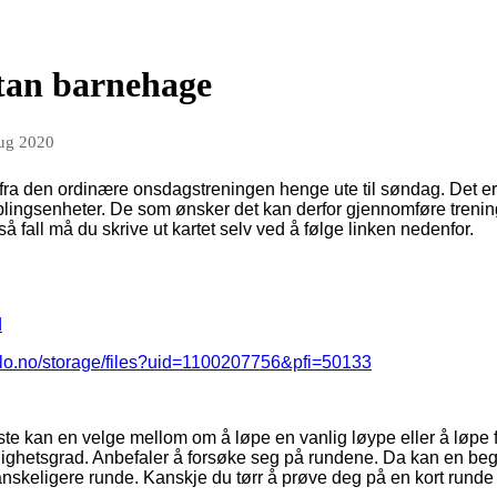
tan barnehage
aug 2020
fra den ordinære onsdagstreningen henge ute til søndag. Det er 
plingsenheter. De som ønsker det kan derfor gjennomføre trenin
så fall må du skrive ut kartet selv ved å følge linken nedenfor.
d
llo.no/storage/files?uid=1100207756&pfi=50133
te kan en velge mellom om å løpe en vanlig løype eller å løpe 
ighetsgrad. Anbefaler å forsøke seg på rundene. Da kan en beg
anskeligere runde. Kanskje du tørr å prøve deg på en kort runde