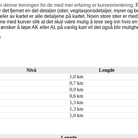
r denne treningen for de med mer erfaring er kurveorientering.
P
r det fjernet en del detaljer (stier, vegitasjonsdetaljer, myrer og 
eler av kartet er alle detaljene på kartet. Noen store stier er me
e med kurver slik at det skal være mulig å lese seg inn hvis e
ønsker å løpe AK eller AL på vanlig kart vil det også blir mulighet
r
Nivå
Lengde
1,0 km
0,7 km
0,9 km
0,6 km
1,3 km
1,3 km
1,0 km
Lengde