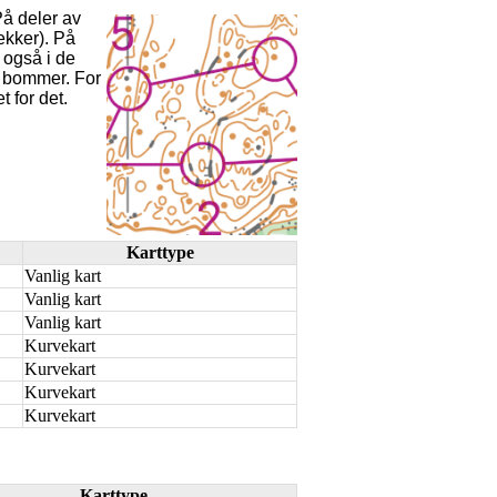
å deler av
bekker). På
d også i de
n bommer. For
 for det.
Karttype
Vanlig kart
Vanlig kart
Vanlig kart
Kurvekart
Kurvekart
Kurvekart
Kurvekart
Karttype