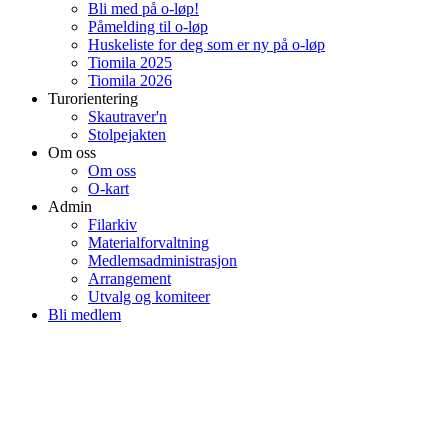
Bli med på o-løp!
Påmelding til o-løp
Huskeliste for deg som er ny på o-løp
Tiomila 2025
Tiomila 2026
Turorientering
Skautraver'n
Stolpejakten
Om oss
Om oss
O-kart
Admin
Filarkiv
Materialforvaltning
Medlemsadministrasjon
Arrangement
Utvalg og komiteer
Bli medlem