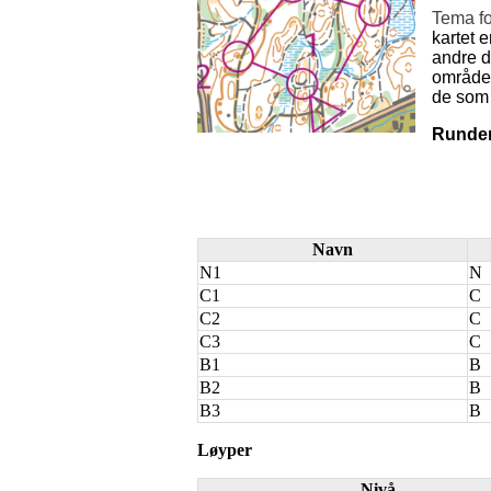
Tema fo
kartet e
andre d
områden
de som 
Runde
Navn
N1
N
C1
C
C2
C
C3
C
B1
B
B2
B
B3
B
Løyper
Nivå