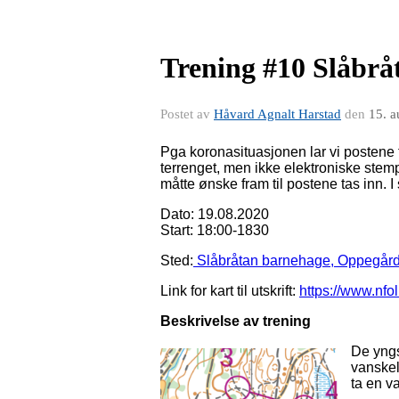
Trening #10 Slåbrå
Postet av
Håvard Agnalt Harstad
den
15. 
Pga koronasituasjonen lar vi postene 
terrenget, men ikke elektroniske stem
måtte ønske fram til postene tas inn. I 
Dato: 19.08.2020
Start: 18:00-1830
Sted:
Slåbråtan barnehage, Oppegår
Link for kart til utskrift:
https://www.nfo
Beskrivelse av trening
De yngs
vanskel
ta en v