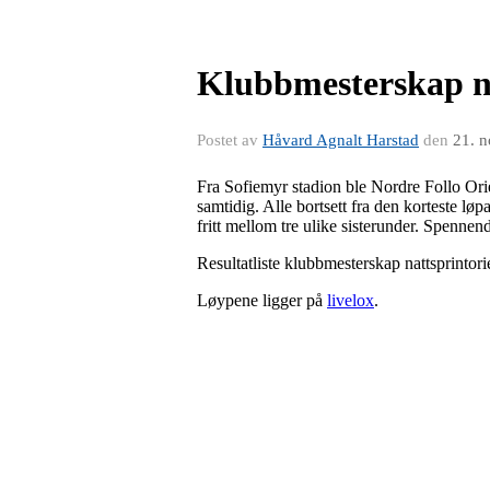
Klubbmesterskap na
Postet av
Håvard Agnalt Harstad
den
21. 
Fra Sofiemyr stadion ble Nordre Follo Orien
samtidig. Alle bortsett fra den korteste l
fritt mellom tre ulike sisterunder. Spennend
Resultatliste klubbmesterskap nattsprintor
Løypene ligger på
livelox
.