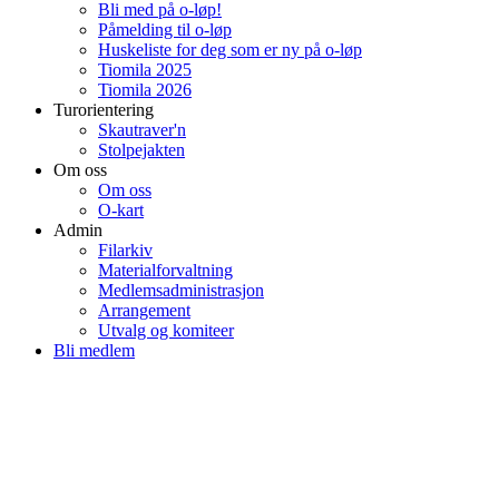
Bli med på o-løp!
Påmelding til o-løp
Huskeliste for deg som er ny på o-løp
Tiomila 2025
Tiomila 2026
Turorientering
Skautraver'n
Stolpejakten
Om oss
Om oss
O-kart
Admin
Filarkiv
Materialforvaltning
Medlemsadministrasjon
Arrangement
Utvalg og komiteer
Bli medlem