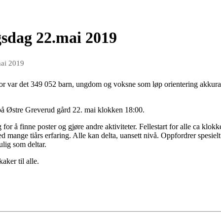
gsdag 22.mai 2019
mai 2019
fjor var det 349 052 barn, ungdom og voksne som løp orientering akkurat
på Østre Greverud gård 22. mai klokken 18:00.
for å finne poster og gjøre andre aktiviteter. Fellestart for alle ca klok
d mange tiårs erfaring. Alle kan delta, uansett nivå. Oppfordrer spesielt 
ulig som deltar.
aker til alle.