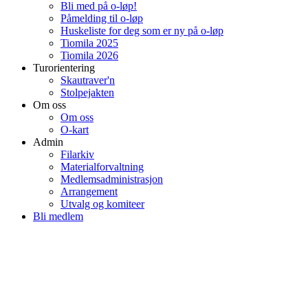
Bli med på o-løp!
Påmelding til o-løp
Huskeliste for deg som er ny på o-løp
Tiomila 2025
Tiomila 2026
Turorientering
Skautraver'n
Stolpejakten
Om oss
Om oss
O-kart
Admin
Filarkiv
Materialforvaltning
Medlemsadministrasjon
Arrangement
Utvalg og komiteer
Bli medlem