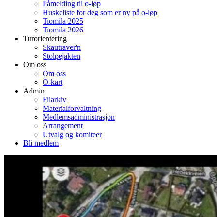
Påmelding til o-løp
Huskeliste for deg som er ny på o-løp
Tiomila 2025
Tiomila 2026
Turorientering
Skautraver'n
Stolpejakten
Om oss
Om oss
O-kart
Admin
Filarkiv
Materialforvaltning
Medlemsadministrasjon
Arrangement
Utvalg og komiteer
Bli medlem