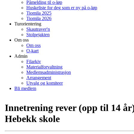
Påmelding til o-løp
Huskeliste for deg som er ny på o-løp
Tiomila 2025
Tiomila 2026
Turorientering
Skautraver'n
Stolpejakten
Om oss
Om oss
O-kart
Admin
Filarkiv
Materialforvaltning
Medlemsadministrasjon
Arrangement
Utvalg og komiteer
Bli medlem
Innetrening rever (opp til 14 år
Hebekk skole