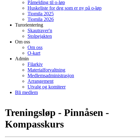
Påmelding til o-løp
Huskeliste for deg som er ny på o-løp
Tiomila 2025
Tiomila 2026
Turorientering
Skautraver'n
Stolpejakten
Om oss
Om oss
O-kart
Admin
Filarkiv
Materialforvaltning
Medlemsadministrasjon
Arrangement
Utvalg og komiteer
Bli medlem
Treningsløp - Pinnåsen -
Kompasskurs