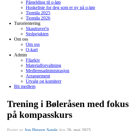
Påmelding til o-løp
Huskeliste for deg som er ny på o-løp
Tiomila 2025
Tiomila 2026
Turorientering
Skautraver'n
Stolpejakten
Om oss
Om oss
O-kart
Admin
Filarkiv
Materialforvaltning
Medlemsadministrasjon
Arrangement
Utvalg og komiteer
Bli medlem
Trening i Bøleråsen med fokus
på kompasskurs
Postet av
Jon Bingen Sande
den
26. mai 2025