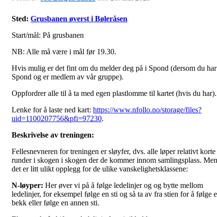
Sted:
Grusbanen øverst i Bøleråsen
Start/mål: På grusbanen
NB: Alle må være i mål før 19.30.
Hvis mulig er det fint om du melder deg på i Spond (dersom du har
Spond og er medlem av vår gruppe).
Oppfordrer alle til å ta med egen plastlomme til kartet (hvis du har).
Lenke for å laste ned kart:
https://www.nfollo.no/storage/files?
uid=1100207756&pfi=97230
.
Beskrivelse av treningen:
Fellesnevneren for treningen er sløyfer, dvs. alle løper relativt korte
runder i skogen i skogen der de kommer innom samlingsplass. Me
det er litt ulikt opplegg for de ulike vanskelighetsklassene:
N-løyper:
Her øver vi på å følge ledelinjer og og bytte mellom
ledelinjer, for eksempel følge en sti og så ta av fra stien for å følge 
bekk eller følge en annen sti.