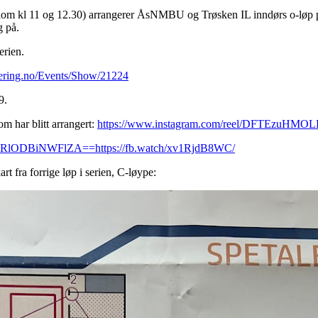
mellom kl 11 og 12.30) arrangerer ÅsNMBU og Trøsken IL inndørs o-løp 
g på.
serien.
ntering.no/Events/Show/21224
9.
om har blitt arrangert:
https://www.instagram.com/reel/DFTEzuHMOL
=MzRlODBiNWFlZA==
https://fb.watch/xv1RjdB8WC/
rt fra forrige løp i serien, C-løype: