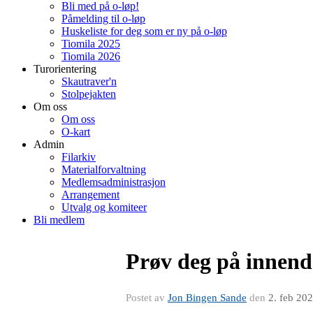
Bli med på o-løp!
Påmelding til o-løp
Huskeliste for deg som er ny på o-løp
Tiomila 2025
Tiomila 2026
Turorientering
Skautraver'n
Stolpejakten
Om oss
Om oss
O-kart
Admin
Filarkiv
Materialforvaltning
Medlemsadministrasjon
Arrangement
Utvalg og komiteer
Bli medlem
Prøv deg på innendø
Postet av
Jon Bingen Sande
den
2. feb 20