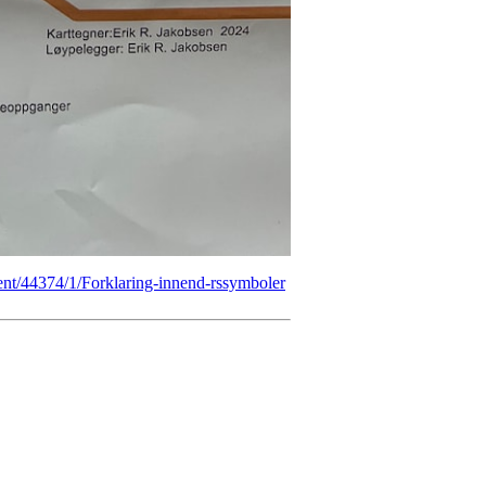
vent/44374/1/Forklaring-innend-rssymboler