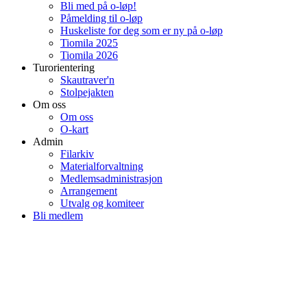
Bli med på o-løp!
Påmelding til o-løp
Huskeliste for deg som er ny på o-løp
Tiomila 2025
Tiomila 2026
Turorientering
Skautraver'n
Stolpejakten
Om oss
Om oss
O-kart
Admin
Filarkiv
Materialforvaltning
Medlemsadministrasjon
Arrangement
Utvalg og komiteer
Bli medlem