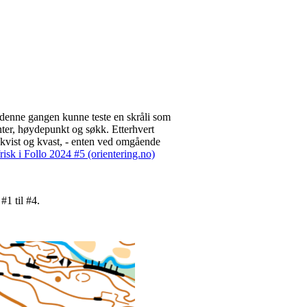
l denne gangen kunne teste en skråli som
renter, høydepunkt og søkk. Etterhvert
e kvist og kvast, - enten ved omgående
sk i Follo 2024 #5 (orientering.no)
#1 til #4.