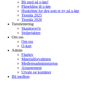
Bli med på o-løp!
Påmelding til o-løp
Huskeliste for deg som er ny på o-løp
Tiomila 2025
Tiomila 2026
Turorientering
Skautraver'n
Stolpejakten
Om oss
Om oss
O-kart
Admin
Filarkiv
Materialforvaltning
Medlemsadministrasjon
Arrangement
Utvalg og komiteer
Bli medlem