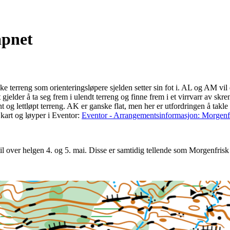
åpnet
e terreng som orienteringsløpere sjelden setter sin fot i. AL og AM vi
t gjelder å ta seg frem i ulendt terreng og finne frem i et virrvarr av sk
 og lettløpt terreng. AK er ganske flat, men her er utfordringen å takl
kart og løyper i Eventor:
Eventor - Arrangementsinformasjon: Morgenfri
l over helgen 4. og 5. mai. Disse er samtidig tellende som Morgenfrisk 