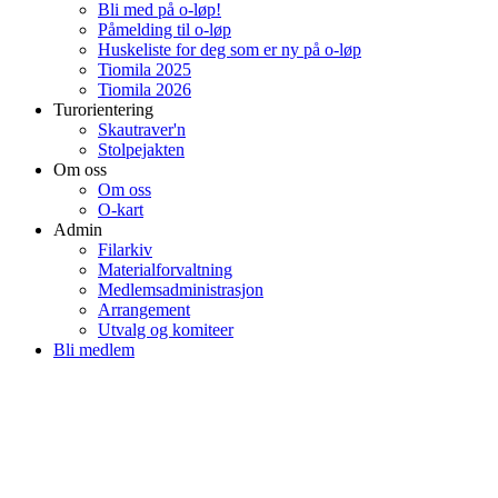
Bli med på o-løp!
Påmelding til o-løp
Huskeliste for deg som er ny på o-løp
Tiomila 2025
Tiomila 2026
Turorientering
Skautraver'n
Stolpejakten
Om oss
Om oss
O-kart
Admin
Filarkiv
Materialforvaltning
Medlemsadministrasjon
Arrangement
Utvalg og komiteer
Bli medlem