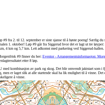
9 fra 2. til 12. september er siste sjanse til å høste poeng! Særlig du s
 finalen 1. oktober! Løp #9 går fra Siggerud hvor det er lagt ut tre løyp
 2,7 km, 4 km og 5,7 km. Lett adkomst med parkering ved Siggerud-hallen.
orgenfrisk #9 finner du her:
Eventor - Arrangementsinformasjon: Morg
lagtresultatet etter 8 løp.
 med kombinasjon av park og skog. Det blir omvendt jaktstart som i fjo
g, men er laget slik at alle startende skal ha lik mulighet til å vinne. Det
skeligere å vinne.