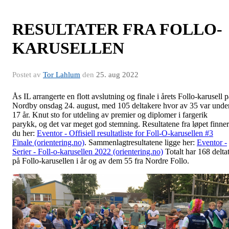
RESULTATER FRA FOLLO-
KARUSELLEN
Postet av
Tor Lahlum
den
25. aug 2022
Ås IL arrangerte en flott avslutning og finale i årets Follo-karusell 
Nordby onsdag 24. august, med 105 deltakere hvor av 35 var unde
17 år. Knut sto for utdeling av premier og diplomer i fargerik
parykk, og det var meget god stemning. Resultatene fra løpet finner
du her:
Eventor - Offisiell resultatliste for Foll-O-karusellen #3
Finale (orientering.no)
. Sammenlagtresultatene ligge her:
Eventor -
Serier - Foll-o-karusellen 2022 (orientering.no)
Totalt har 168 deltat
på Follo-karusellen i år og av dem 55 fra Nordre Follo.