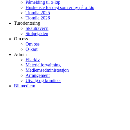
Påmelding til o-løp
Huskeliste for deg som er ny på o-løp
Tiomila 2025
Tiomila 2026
Turorientering
Skautraver'n
Stolpejakten
Om oss
Om oss
O-kart
Admin
Filarkiv
Materialforvaltning
Medlemsadministrasjon
Arrangement
Utvalg og komiteer
Bli medlem