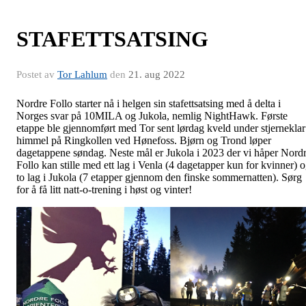
STAFETTSATSING
Postet av
Tor Lahlum
den
21. aug 2022
Nordre Follo starter nå i helgen sin stafettsatsing med å delta i
Norges svar på 10MILA og Jukola, nemlig NightHawk. Første
etappe ble gjennomført med Tor sent lørdag kveld under stjerneklar
himmel på Ringkollen ved Hønefoss. Bjørn og Trond løper
dagetappene søndag. Neste mål er Jukola i 2023 der vi håper Nord
Follo kan stille med ett lag i Venla (4 dagetapper kun for kvinner) 
to lag i Jukola (7 etapper gjennom den finske sommernatten). Sørg
for å få litt natt-o-trening i høst og vinter!