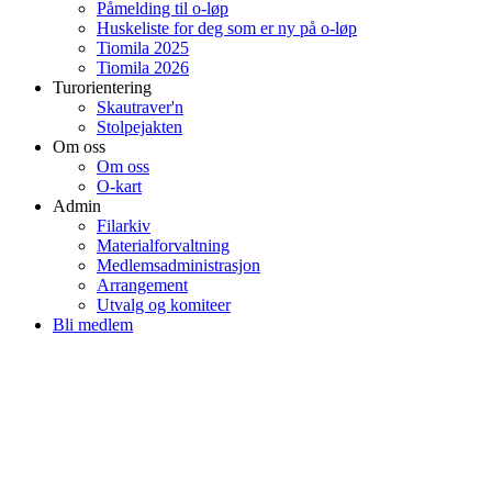
Påmelding til o-løp
Huskeliste for deg som er ny på o-løp
Tiomila 2025
Tiomila 2026
Turorientering
Skautraver'n
Stolpejakten
Om oss
Om oss
O-kart
Admin
Filarkiv
Materialforvaltning
Medlemsadministrasjon
Arrangement
Utvalg og komiteer
Bli medlem