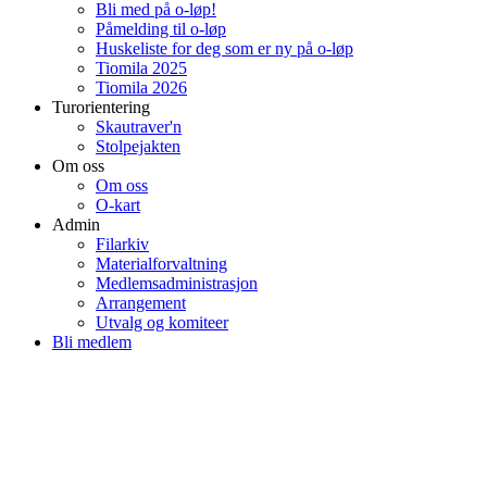
Bli med på o-løp!
Påmelding til o-løp
Huskeliste for deg som er ny på o-løp
Tiomila 2025
Tiomila 2026
Turorientering
Skautraver'n
Stolpejakten
Om oss
Om oss
O-kart
Admin
Filarkiv
Materialforvaltning
Medlemsadministrasjon
Arrangement
Utvalg og komiteer
Bli medlem