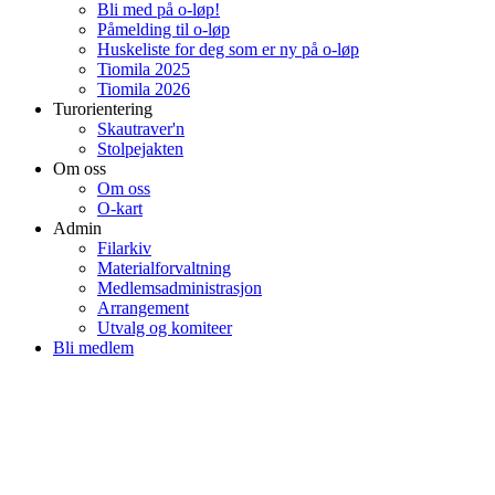
Bli med på o-løp!
Påmelding til o-løp
Huskeliste for deg som er ny på o-løp
Tiomila 2025
Tiomila 2026
Turorientering
Skautraver'n
Stolpejakten
Om oss
Om oss
O-kart
Admin
Filarkiv
Materialforvaltning
Medlemsadministrasjon
Arrangement
Utvalg og komiteer
Bli medlem