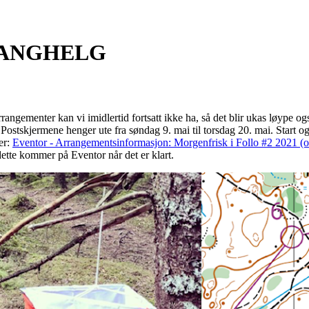
LANGHELG
Arrangementer kan vi imidlertid fortsatt ikke ha, så det blir ukas løype o
. Postskjermene henger ute fra søndag 9. mai til torsdag 20. mai. Start
er:
Eventor - Arrangementsinformasjon: Morgenfrisk i Follo #2 2021 (o
dette kommer på Eventor når det er klart.