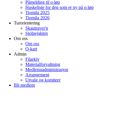
Påmelding til o-løp
Huskeliste for deg som er ny på o-løp
Tiomila 2025
Tiomila 2026
Turorientering
Skautraver'n
Stolpejakten
Om oss
Om oss
O-kart
Admin
Filarkiv
Materialforvaltning
Medlemsadministrasjon
Arrangement
Utvalg og komiteer
Bli medlem