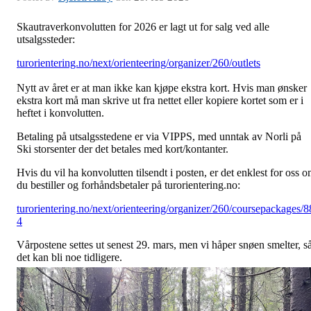
Skautraverkonvolutten for 2026 er lagt ut for salg ved alle
utsalgssteder:
turorientering.no/next/orienteering/organizer/260/outlets
Nytt av året er at man ikke kan kjøpe ekstra kort. Hvis man ønsker
ekstra kort må man skrive ut fra nettet eller kopiere kortet som er i
heftet i konvolutten.
Betaling på utsalgsstedene er via VIPPS, med unntak av Norli på
Ski storsenter der det betales med kort/kontanter.
Hvis du vil ha konvolutten tilsendt i posten, er det enklest for oss 
du bestiller og forhåndsbetaler på turorientering.no:
turorientering.no/next/orienteering/organizer/260/coursepackages/8
4
Vårpostene settes ut senest 29. mars, men vi håper snøen smelter, s
det kan bli noe tidligere.