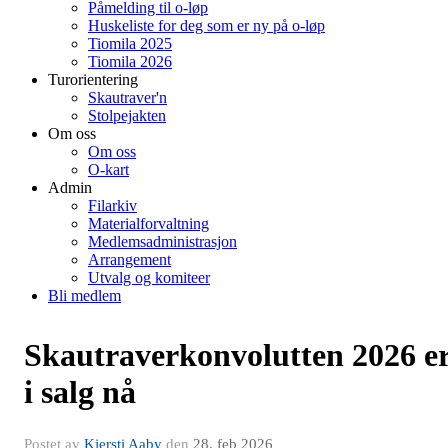
Påmelding til o-løp
Huskeliste for deg som er ny på o-løp
Tiomila 2025
Tiomila 2026
Turorientering
Skautraver'n
Stolpejakten
Om oss
Om oss
O-kart
Admin
Filarkiv
Materialforvaltning
Medlemsadministrasjon
Arrangement
Utvalg og komiteer
Bli medlem
Skautraverkonvolutten 2026 e
i salg nå
Postet av
Kjersti Aaby
den
28. feb 2026