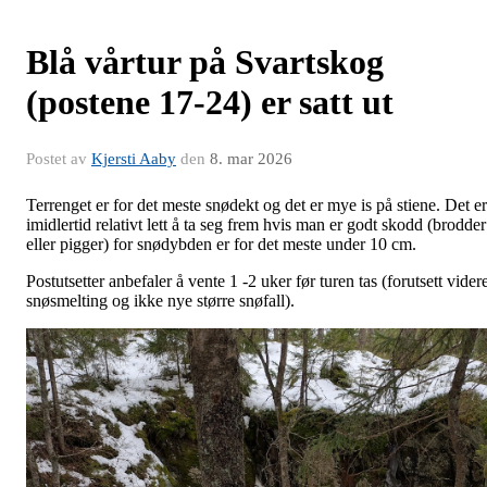
Blå vårtur på Svartskog
(postene 17-24) er satt ut
Postet av
Kjersti Aaby
den
8. mar 2026
Terrenget er for det meste snødekt og det er mye is på stiene. Det er
imidlertid relativt lett å ta seg frem hvis man er godt skodd (brodder
eller pigger) for snødybden er for det meste under 10 cm.
Postutsetter anbefaler å vente 1 -2 uker før turen tas (forutsett vider
snøsmelting og ikke nye større snøfall).