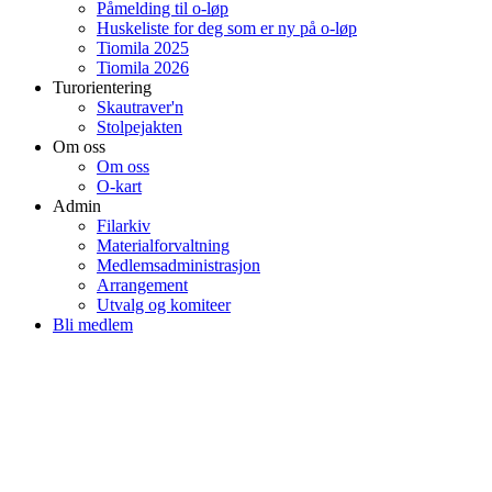
Påmelding til o-løp
Huskeliste for deg som er ny på o-løp
Tiomila 2025
Tiomila 2026
Turorientering
Skautraver'n
Stolpejakten
Om oss
Om oss
O-kart
Admin
Filarkiv
Materialforvaltning
Medlemsadministrasjon
Arrangement
Utvalg og komiteer
Bli medlem