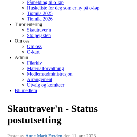
Påmelding til o-løp
Huskeliste for deg som er ny på o-løp
Tiomila 2025
Tiomila 2026
Turorientering
Skautraver'n
Stolpejakten
Om oss
Om oss
O-kart
Admin
Filarkiv
Materialforvaltning
Medlemsadministrasjon
Arrangement
Utvalg og komiteer
Bli medlem
Skautraver'n - Status
postutsetting
Postet av
Anne Marit Færden
den
11. apr 2023