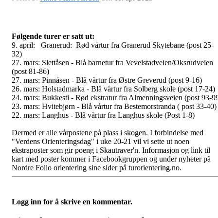
Følgende turer er satt ut:
9. april: Granerud: Rød vårtur fra Granerud Skytebane (post 25-
32)
27. mars: Slettåsen - Blå barnetur fra Vevelstadveien/Oksrudveien
(post 81-86)
27. mars: Pinnåsen - Blå vårtur fra Østre Greverud (post 9-16)
26. mars: Holstadmarka - Blå vårtur fra Solberg skole (post 17-24)
24. mars: Bukkesti - Rød ekstratur fra Almenningsveien (post 93-9
23. mars: Hvitebjørn - Blå vårtur fra Bestemorstranda ( post 33-40)
22. mars: Langhus - Blå vårtur fra Langhus skole (Post 1-8)
Dermed er alle vårpostene på plass i skogen. I forbindelse med
"Verdens Orienteringsdag" i uke 20-21 vil vi sette ut noen
ekstraposter som gir poeng i Skautraver'n. Informasjon og link til
kart med poster kommer i Facebookgruppen og under nyheter på
Nordre Follo orientering sine sider på turorientering.no.
Logg inn for å skrive en kommentar.