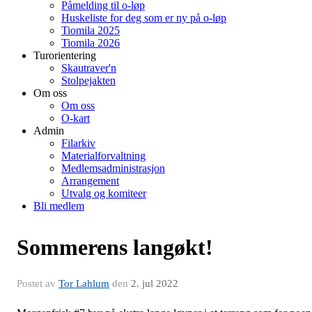
Påmelding til o-løp
Huskeliste for deg som er ny på o-løp
Tiomila 2025
Tiomila 2026
Turorientering
Skautraver'n
Stolpejakten
Om oss
Om oss
O-kart
Admin
Filarkiv
Materialforvaltning
Medlemsadministrasjon
Arrangement
Utvalg og komiteer
Bli medlem
Sommerens langøkt!
Postet av
Tor Lahlum
den
2. jul 2022