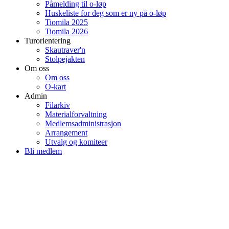
Påmelding til o-løp
Huskeliste for deg som er ny på o-løp
Tiomila 2025
Tiomila 2026
Turorientering
Skautraver'n
Stolpejakten
Om oss
Om oss
O-kart
Admin
Filarkiv
Materialforvaltning
Medlemsadministrasjon
Arrangement
Utvalg og komiteer
Bli medlem