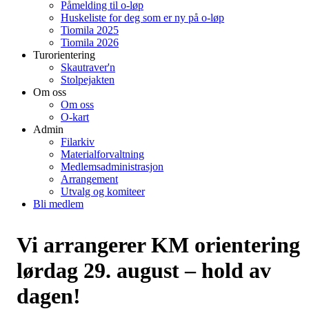
Påmelding til o-løp
Huskeliste for deg som er ny på o-løp
Tiomila 2025
Tiomila 2026
Turorientering
Skautraver'n
Stolpejakten
Om oss
Om oss
O-kart
Admin
Filarkiv
Materialforvaltning
Medlemsadministrasjon
Arrangement
Utvalg og komiteer
Bli medlem
Vi arrangerer KM orientering
lørdag 29. august – hold av
dagen!