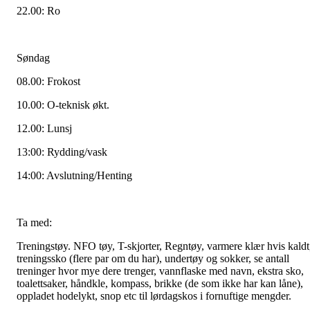
22.00: Ro
Søndag
08.00: Frokost
10.00: O-teknisk økt.
12.00: Lunsj
13:00: Rydding/vask
14:00: Avslutning/Henting
Ta med:
Treningstøy. NFO tøy, T-skjorter, Regntøy, varmere klær hvis kaldt
treningssko (flere par om du har), undertøy og sokker, se antall
treninger hvor mye dere trenger, vannflaske med navn, ekstra sko,
toalettsaker, håndkle, kompass, brikke (de som ikke har kan låne),
oppladet hodelykt, snop etc til lørdagskos i fornuftige mengder.