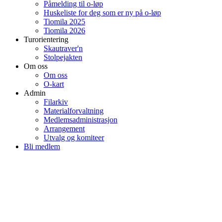
Påmelding til o-løp
Huskeliste for deg som er ny på o-løp
Tiomila 2025
Tiomila 2026
Turorientering
Skautraver'n
Stolpejakten
Om oss
Om oss
O-kart
Admin
Filarkiv
Materialforvaltning
Medlemsadministrasjon
Arrangement
Utvalg og komiteer
Bli medlem