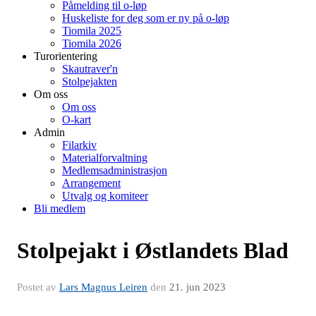
Påmelding til o-løp
Huskeliste for deg som er ny på o-løp
Tiomila 2025
Tiomila 2026
Turorientering
Skautraver'n
Stolpejakten
Om oss
Om oss
O-kart
Admin
Filarkiv
Materialforvaltning
Medlemsadministrasjon
Arrangement
Utvalg og komiteer
Bli medlem
Stolpejakt i Østlandets Blad
Postet av
Lars Magnus Leiren
den
21. jun 2023