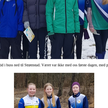
letid i buss ned til Strømstad. Været var ikke med oss første dagen, med