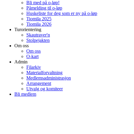
Bli med på o-løp!
Påmelding til o-løp
Huskeliste for deg som er ny på o-løp
Tiomila 2025
Tiomila 2026
Turorientering
Skautraver'n
Stolpejakten
Om oss
Om oss
O-kart
Admin
Filarkiv
Materialforvaltning
Medlemsadministrasjon
Arrangement
Utvalg og komiteer
Bli medlem