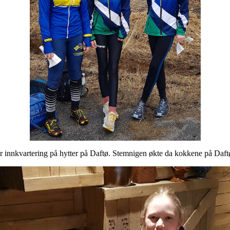
 for innkvartering på hytter på Daftø. Stemnigen økte da kokkene på Daf