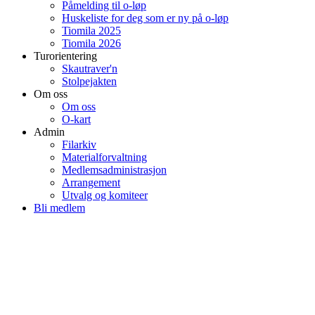
Påmelding til o-løp
Huskeliste for deg som er ny på o-løp
Tiomila 2025
Tiomila 2026
Turorientering
Skautraver'n
Stolpejakten
Om oss
Om oss
O-kart
Admin
Filarkiv
Materialforvaltning
Medlemsadministrasjon
Arrangement
Utvalg og komiteer
Bli medlem