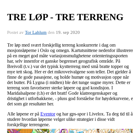
TRE LØP - TRE TERRENG
Postet av
Tor Lahlum
den
19. sep 2020
Tre løp med svært forskjellig terreng konkurrerte i dag om
mosjonsløperne i Oslo og omegn. Kartutsnittene nedenfor illustrere
på en meget god måte variasjonsmulighetene orienteringssporten
har, selv innenfor et ganske begrenset geografisk område. På
Breivoll (t.v.) var det typisk kystterreng med små bratte topper og
mye tett skog. Her er det mikroveivalgene som teller. Det gjelder å
finne de gode pasasjene, og holde humør og motivasjon oppe når
det butter. På Lygna (i midten) ble det tunge sugne myrer. Dette er
terreng som favoriserer sterke løpere og god kondisjon. I
Maridalsalpene (t.h) er det bratt! Gode klatreegenskaper og
dristighet i utforbakkene, - pluss god forståelse for høydekurvene, e
det som gir resultater her.
Alle løpene er på
Eventor
og har gps-spor i Livelox. Ta deg tid til å
studere hvordan løperne velger ulike strategier i disse vidt
forskjellige terrengene.