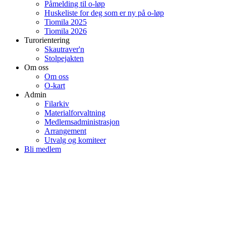
Påmelding til o-løp
Huskeliste for deg som er ny på o-løp
Tiomila 2025
Tiomila 2026
Turorientering
Skautraver'n
Stolpejakten
Om oss
Om oss
O-kart
Admin
Filarkiv
Materialforvaltning
Medlemsadministrasjon
Arrangement
Utvalg og komiteer
Bli medlem