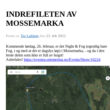
INDREFILETEN AV
MOSSEMARKA
Postet av
Tor Lahlum
den
23. feb 2022
Kommende lørdag, 26. februar, er det Night & Fog (egentlig bare
Fog, i og med at det er dagslys løp) i Mossemarka, - og da i den
beste delen som ikke er full av hogst!
Anbefales!
https://eventor.orientering.no/Events/Show/16224