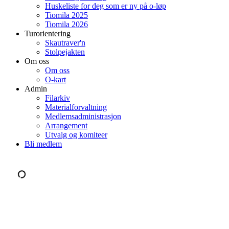
Huskeliste for deg som er ny på o-løp
Tiomila 2025
Tiomila 2026
Turorientering
Skautraver'n
Stolpejakten
Om oss
Om oss
O-kart
Admin
Filarkiv
Materialforvaltning
Medlemsadministrasjon
Arrangement
Utvalg og komiteer
Bli medlem