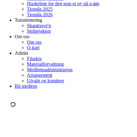
Huskeliste for deg som er ny på o-løp
Tiomila 2025
Tiomila 2026
Turorientering
Skautraver'n
Stolpejakten
Om oss
Om oss
O-kart
Admin
Filarkiv
Materialforvaltning
Medlemsadministrasjon
Arrangement
Utvalg og komiteer
Bli medlem