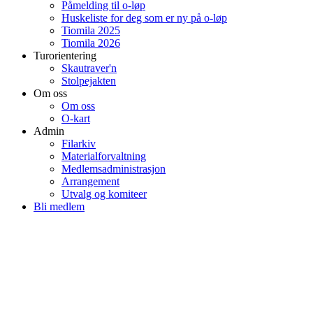
Påmelding til o-løp
Huskeliste for deg som er ny på o-løp
Tiomila 2025
Tiomila 2026
Turorientering
Skautraver'n
Stolpejakten
Om oss
Om oss
O-kart
Admin
Filarkiv
Materialforvaltning
Medlemsadministrasjon
Arrangement
Utvalg og komiteer
Bli medlem